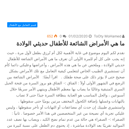
قسم التعامل مع الأطفال
652
0
01/02/2020
ToOty MoHamed
ما هي الأمراض الشائعة للأطفال حديثي الولادة
نقدم لكم اليوم موضوع في غاية الأهمية لكل أم تٌرزق بطفل لأول مرة ، حيث
إنه يجب على كل أم للمرة الأولى أن تعرف ما هي الأمراض الشائعة للأطفال
حديثي الولادة ، وملخص عن ما هي هذه الأمراض ، وأعراضها وعليكي دائما كأم
أن تستشيري الطبيب الخاص لتتعلمي كيفية التعامل مع تلك الأمراض بشكل
صحيح حتى لا يؤثر ذلك على صحة طفلك . اقرأ أيضًا: الأمراض الشائعة بين
الرضع في الشهور الأولى أولاََ : الفتاق :- الفتاق هو بروز السرة من فتحة الحبل
السري المتبقية وغالبًا ما يصاب بها معظم الأطفال وينتهي الأمر سريعًا خلال
أسبوعين ، والحل المناسب هو العناية بنظافة السرة جيدًا حتى لا تصاب
بالتهابات وغسلها بإضافة الكحول المخفف مرتين يوميًا حتى سقوطها .
واستشيري طبيبك إن حدث أي مضاعفات أو التهابات أو تأخر سقوطها ، وليس
عليكي تجربة أي نصيحة من غير المتخصصين في هذا الأمر خصوصا . ثانياََ :
الصفراء :- الصفراء هي حالة من عدم تمام نضج الكبد ، ويصاب بها نصف عدد
المواليد تقريبًا بعد الولادة مباشرة ، إذ يحتوي دم الطفل على نسبة كبيرة من