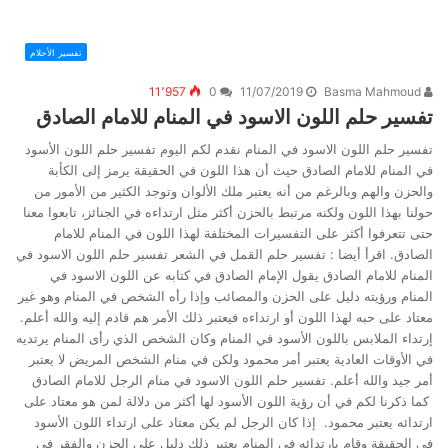
تفسير الأحلام
11٬957
0
11/07/2019
Basma Mahmoud
تفسير حلم اللون الاسود في المنام للامام الصادق
تفسير حلم اللون الاسود في المنام نقدم لكم اليوم تفسير حلم اللون الأسود
في المنام للامام الصادق حيث أن هذا اللون في الحقيقة يرمز إلى الكأبة
والحزن والهم وبالرغم من أنه يعتبر ملك الألوان وتوجد الكثير من الأمور من
حولنا بهذا اللون ولكنه مرتبط بالحزن أكثر مثل ارتداءه في الجنائز، تابعوا معنا
حتى تتعرفوا أكثر على التفسيرات المختلفة لهذا اللون في المنام للامام
الصادق. اقرأ أيضا : تفسير حلم القمل في الشعر تفسير حلم اللون الاسود في
المنام للامام الصادق يقول الإمام الصادق في كتابه عن اللون الاسود في
المنام ورؤيته دليل على الحزن والمصائب وإذا رأه الشخص في المنام وهو غير
معتاد على حبه لهذا اللون أو ارتداءه فيعتبر ذلك الأمر هم قادم إليه والله أعلم.
إرتداء الملابس باللون الأسود في المنام وكان الشخص الذي رأى المنام يرتديه
في الأوقات العادية يعتبر أمر محمود ولكن في منام الشخص المريض لا يعتبر
أمر جيد والله أعلم. تفسير حلم اللون الاسود في منام الرجل للامام الصادق
كما ذكرنا لكم في أن رؤية اللون الأسود لها أكثر من دلالة لمن هو معتاد على
ارتدائه يعتبر محمود. إذا كان الرجل لم يكن معتاد على ارتداء اللون الأسود
في الحقيقة وقام بارتدائه في المنام يعتبر ذلك دليل على الحزن والفقر في