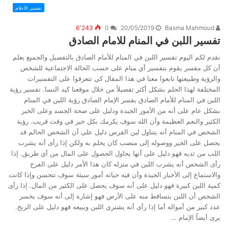
تفسير الأحلام
6٬243
0
20/05/2019
Basma Mahmoud
تفسير اللبن في المنام للامام الصادق
نقدم لكم اليوم تفسير اللبن في المنام للأمام الصادق بالتفصيل والجميع يعلم
أن كل مفسر يقوم بتفسير أي منام على حسب الحالة الاجتماعية للشخص
والرؤية وطبيعتها تابعوا معنا في هذا المقال كي تتعرفوا على التفسيرات
المختلفة لهذا الحلم بشكل أكثر تفصيلاً من خلال موقعنا كيد النسا. تفسير رؤية
اللبن في المنام للأمام الصادق يفسر الإمام الصادق رؤية اللبن في المنام
بشكل عام على أنه من الأمور الجيدة ودليل على صحة الجسد وعلى الخير
الكثير والنعم العظيمة وأن الله سوف يكرمك بكل خير في وقت قريب. رؤية
الشخص في المنام أنه يتناول لبن الفرس دليل على أن الشخص الحالم قد
يحصل على الخير ووصوله إلى منصب كان يحلم به ولكن إذا رأى أنه يشرب
اللب من ثديه فهو دليل على أنها يحاول الحصول على المال من أي طريق. إذا
رأى الشخص أنه يشرب اللبن في منزله كان هذا الأمر دليل على الفرح
والاستماع إلى الأخبار الجيدة وأن فيه حياته أمور سيئة سوف تتحسن وإذا كانت
كمية اللبن كبيرة فهو دليل على أنه سوف يحصل على الكثير من المال. إذا رأى
الشخص أن اللبن يتساقط منه على الأرض فهو إشارة إلى أنه سوف يخسر
عدد كبير من أمواله أما إذا رأى أنه يشتري اللبن ويبيعه فهو دليل على الربح.
يرى أيضاً الإمام …