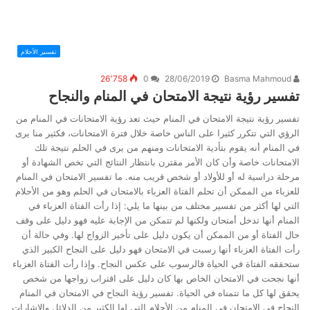
تفسير الأحلام
26٬758
0
28/06/2019
Basma Mahmoud
تفسير رؤية نتيجة الامتحان في المنام والنجاح
تفسير رؤية نتيجة الامتحان في المنام حيث تعد رؤية الامتحانات في المنام من
الرؤي التي تتكرر كثيرا على الناس خاصة خلال فترة الامتحانات، فكثير منا يرى
في المنام أنه يقوم بتأدية الامتحانات ومنهم من يرى في الحلم نتيجة تلك
الامتحانات خاصة وأن كان الأمر مقترن بانتظار النتائج التي تخص الشهادة أو
مرحلة دراسية له أو للأولاد أو شخص قريب منه. ما تفسير الامتحان في المنام
للعزباء من الممكن أن تحلم الفتاة العزباء بالامتحان في الحلم وهو من الأحلام
التي لها أكثر من تفسير مختلف من بينها ما يلي: إذا رأت الفتاة العزباء في
المنام أنها تدخل أمتحان ولكنها لم تتمكن من الإجابة عليه فهو دليل على وقف
حال الفتاة أو من الممكن أن يكون دليل على تأخير الزواج لها. وفي حالة أن
رأت الفتاة العزباء أنها رسبت في الامتحان فهو دليل على النجاح الكبير الذي
ستحققه الفتاة في الحياة فالرسوب على عكس النجاح. وإذا رأت الفتاة العزباء
أنها نجحت في الامتحان الخاص بها كان دليل على اقتراب زواجها من شخص
يحقق لها كل ما تتمناه في الحياة. تفسير رؤية النجاح في الامتحان في المنام
النجاح في الامتحان في المنام من الأحلام التي لها الكثير من الدلائل والإشارات