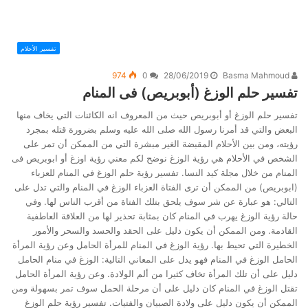
تفسير الأحلام
974
0
28/06/2019
Basma Mahmoud
تفسير حلم الوزغ (أبوبريص) فى المنام
تفسير حلم الوزغ أو أبوبريص حيث من المعروف انه الكائنات التي يخاف منها
البعض والتي قد أمرنا رسول الله صلى الله عليه وسلم بضرورة قتله بمجرد
رؤيته، ومن بين الأحلام المقبضة الغير مبشرة التي من الممكن أن تمر على
الشخص في الأحلام هي رؤية الوزغ نوضح لكم معني رؤية اوزغ أو ابوبريص فى
المنام من خلال مجلة كيد النسا. تفسير رؤية حلم الوزغ في المنام للعزباء
(ابوبريص) من الممكن أن ترى الفتاة العزباء الوزغ في المنام والتي تدل على
التالي: هو عبارة عن شر سوف يلحق بتلك الفتاة من أقرب الناس لها. وفي
حالة رؤية الوزغ يهرب في المنام كان بمثابة تحذير لها من العلاقة العاطفية
القادمة. ومن الممكن أن يكون دليل على الحقد والحسد والسحر والأمور
الخطيرة التي تحيط بها. رؤية الوزغ في المنام للمرأة الحامل وعن رؤية المرأة
الحامل الوزغ في المنام فهو يدل على المعاني التالية: الوزغ في منام الحامل
دليل على أن تلك المرأة تخاف كثيرا من ألم الولادة. وعن رؤية المرأة الحامل
تقتل الوزغ في المنام كان دليل على أن مرحلة الحمل سوف تمر بسهولة ومن
الممكن أن يكون دليل على ولادة الصبيان والفتيات. تفسير رؤية حلم الوزغ