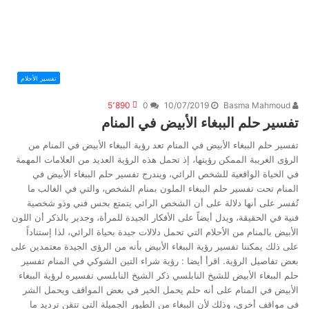
تفسير الأحلام
5٬890
0
10/07/2019
Basma Mahmoud
تفسير حلم الببغاء الأبيض في المنام
تفسير حلم الببغاء الأبيض في المنام تعد رؤية الببغاء الأبيض في المنام من
الرؤى الغريبة الممكن رؤيتها، إذ تحمل هذه الرؤية العديد من العلامات المهمة
في الحياة الواقعية للشخص الرائي، ويندرج تفسير حلم الببغاء الأبيض في
المنام تحت تفسير حلم الببغاء الملون بمنام الشخص، والتي في الغالب ما
تُفسر على أنها دلالة على أن الشخص الرائي يتمتع بحس فني وذو شخصية
فنية في الحقيقة، ويدل أيضاً على الأفكار الجيدة للمرأة، وجدير بالذكر أن اللون
الأبيض بالمنام من الأحلام التي تحمل دلالات جيدة بحياة الرائي، لذا إستناداً
على ذلك يمكننا تفسير رؤية الببغاء الأبيض بأنه من الرؤى الجيدة معتمدين على
بعض تفاصيل الرؤية. اقرأ أيضا : رؤية شراء التين الشوكي في المنام تفسير
حلم الببغاء الأبيض للشيخ النابلسي ذكر الشيخ النابلسي تفسيره لرؤية الببغاء
الأبيض في المنام على أنه حلم يحمل الخير في بعض المواقف ويحمل الشر
في مواقف أخرى، وذلك لأن الببغاء من الطيور الجميلة التي تتقن ترديد ما