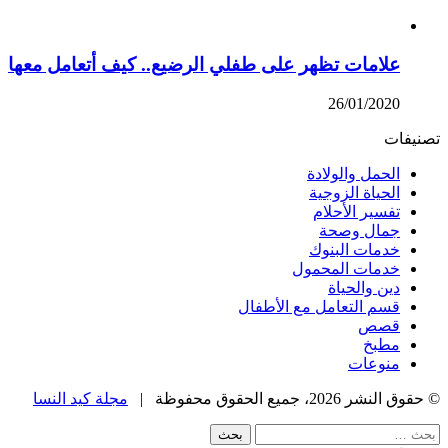
علامات تظهر على طفلي الرضيع.. كيف أتعامل معها
26/01/2020
تصنيفات
الحمل والولادة
الحياة الزوجية
تفسير الأحلام
جمال وصحة
خدمات البنوك
خدمات المحمول
دين والحياة
قسم التعامل مع الأطفال
قصص
مطبخ
منوعات
© حقوق النشر 2026، جميع الحقوق محفوظة |
مجلة كيد النسا
زر
إغلاق
البحث