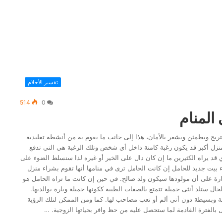
تفسير الأحلام
514
0
المنام
يح ويطمئن ويشعر بالأمان، هذا إلى جانب ما يقوم به من أنشطة تقليدية
 منزل أكبر قد يكون رغبة كامنة داخل أي شخص وتلك الرغبة هي التي تدفع
 قد يراه الكثيرين ما إن كان دال على الخير أو غيره لذا سنسلط الضوء على
ء بيت جديد للحامل إن كانت الحامل ترى في منامها أنها تقوم بشراء منزل
شارة على أن مولودها سيكون ولد صالح. في حين إن كانت ما تراه الحامل هو
ال ستلد أنثى جميلة تتمتع بالصفات الطيبة ككونها جميلة وبارة بوالديها.
لة وبسيطة دون أتي ألم أو تعب مصاحب لها. كما ومن الممكن لتلك الرؤية
 بالفترة القادمة لما ستحصل عليه من حظ وافر بحياتها الزوجية. …