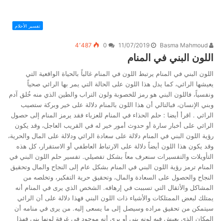
تفسير الأحلام
4٬487
0
11/07/2019
Basma Mahmoud
اللون البني في المنام
اللون البني في المنام يرتبط اللون في المنام غالباً بالحياة الواقعية التي
يعيشها الرائي، كما يدل هذا اللون على الحالة التي يمر بها الرائي صحياً
ونفسياً، فاللون البني هو رمز للخصوبة ولون التراب والطين الذي منه خُلق آدم
وبني الإنسان، فبالتالي أن هذا اللون بالمنام دلالة على خير وبركة ستصيب
الرائي . اقرأ أيضا : حلم الحذاء في المنام للعزباء فقد يرمز المنام إلى حصول
الرائي على أخبار سارة أو حدوث أمور خير له في القريب العاجل، وقد يكون
رؤية اللون البني في المنام دلالة على سعادة الرائي ودلالة على المال والحرية،
وقد يكون هذا اللون أيضاً دلالة على الارتباط العاطفي أو الاستقرار، كل هذه
التأويلات والتفسيرات سنعرف معاً بشكل تفصيلي. تفسير حلم اللون البني في
المنام ترمز رؤية اللون البني في المنام بشكل عام إلى النجاح والمال وتحقيق
النجاح والحصول على السعادة والمال، وتحقيق حرية التفكير، وتخلصه من
المشاكل والأثقال التي تسببت في إرهاقه. الشخص الذي يرى في المنام أنه
يمتلك لبعض الممتلكات والأشياء ذات اللون البني فهذا دلالة على أن الرائي
سيتمكن من تحقيق مراده وسيصل إلى ما يسعى إليه. من يرى في منامه أن
المكان الذي يعيش فيه لونه بني أو يرى أنه موجود في غرفة لونها بني فهذا