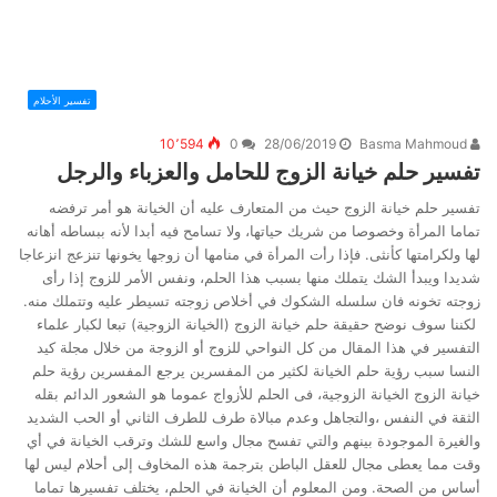
تفسير الأحلام
10٬594
0
28/06/2019
Basma Mahmoud
تفسير حلم خيانة الزوج للحامل والعزباء والرجل
تفسير حلم خيانة الزوج حيث من المتعارف عليه أن الخيانة هو أمر ترفضه
تماما المرأة وخصوصا من شريك حياتها، ولا تسامح فيه أبدا لأنه ببساطه أهانه
لها ولكرامتها كأنثى. فإذا رأت المرأة في منامها أن زوجها يخونها تنزعج انزعاجا
شديدا ويبدأ الشك يتملك منها بسبب هذا الحلم، ونفس الأمر للزوج إذا رأى
زوجته تخونه فان سلسله الشكوك في أخلاص زوجته تسيطر عليه وتتملك منه.
لكننا سوف نوضح حقيقة حلم خيانة الزوج (الخيانة الزوجية) تبعا لكبار علماء
التفسير في هذا المقال من كل النواحي للزوج أو الزوجة من خلال مجلة كيد
النسا سبب رؤية حلم الخيانة لكثير من المفسرين يرجع المفسرين رؤية حلم
خيانة الزوج الخيانة الزوجية، فى الحلم للأزواج عموما هو الشعور الدائم بقله
الثقة في النفس ،والتجاهل وعدم مبالاة طرف للطرف الثاني أو الحب الشديد
والغيرة الموجودة بينهم والتي تفسح مجال واسع للشك وترقب الخيانة في أي
وقت مما يعطى مجال للعقل الباطن بترجمة هذه المخاوف إلى أحلام ليس لها
أساس من الصحة. ومن المعلوم أن الخيانة في الحلم، يختلف تفسيرها تماما