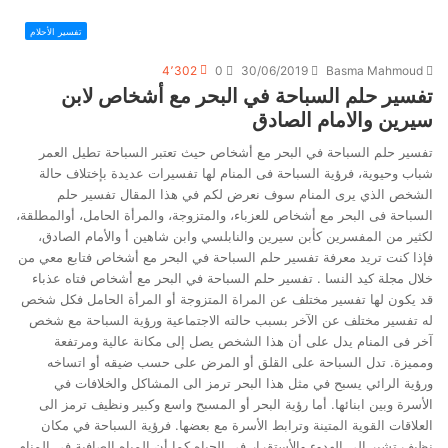
تفسير الأحلام
4٬302
0
30/06/2019
Basma Mahmoud
تفسير حلم السباحة في البحر مع أشخاص لابن
سيرين والامام الصادق
تفسير حلم السباحة في البحر مع أشخاص حيث تعتبر السباحة تطيل العمر
شباب وحيوية، فرؤية السباحة فى المنام لها تفسيرات عديدة بإختلاف حالة
الشخص الذي يرى المنام سوف نعرض لكم في هذا المقال تفسير حلم
السباحة فى البحر مع أشخاص للعزباء، والمتزوجة، والمرأة الحامل، أوالمطلقة،
لكثير من المفسرين كأبن سيرين والنابلسي وابن شاهين أ والأمام الصادق،
فإذا كنت تريد معرفة تفسير حلم السباحة في البحر مع أشخاص فتابع معي من
خلال مجلة كيد النسا . تفسير حلم السباحة في البحر مع أشخاص فتاه عذباء
قد يكون لها تفسير مختلف عن المراة المتزوجة أو المرأة الحامل فكل شخص
له تفسير مختلف عن الآخر بسبب حالته الاجتماعية ورؤية السباحة مع شخص
آخر فى المنام يدل على أن هذا الشخص يصل إلى مكانة عالية ومرتفعة
ومميزة. تدل السباحة على القلق أو المرض على حسب ضيقه أو اتساخه
ورؤية الرائي يسبح في مثل هذا البحر ترمز الى المشاكل والخلافات في
الأسرة وبين ابنائها. أما رؤية البحر أو المسبح واسع وكبير ونظيف ترمز الى
العلاقات القوية المتينة وترابط الأسرة مع بعضها. فرؤية السباحة في مكان
نظيف تشير إلى الهدوء والأستقرار في الحياه كما أن المياه الصافية في المنام