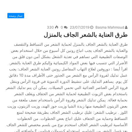
جمال وصحة
330
0
23/07/2019
Basma Mahmoud
طرق العناية بالشعر الجاف بالمنزل
طرق العناية بالشعر الجاف بالمنزل لحماية الشعر من التساقط والتقصف
والعناية بالشعر الجاف يجب اتباع روتين كل أسبوع من خلال استخدام بعض
الوصفات الطبيعية التي تساهم في تغذية الشغل بشكل آمن دون قلق من
الأضرار التي تتسبب فيها بعض المواد الكيميائية وإليكم طرق العناية بالشعر.
اقرأ أيضا : دوروفين لعلاج التهاب المفاصل روتين العناية الشعر الجاف: يجب
عمل تدليك لفروة الرأس مع الشعر من الجذور حتى الأطراف مدة 10 دقائق
كل يوم. يساهم التدليك على تنشيط الدورة الدموية في فروة الرأس وينقل
فروة الرأس العناصر الغذائية التي تحمي البصيلات. يمكن أن يتم تدليك الشعر
باستخدام بعض الزيوت الطبيعية لحماية الشعر من الجفاف ويغلف الشعر
بحماية فعالة. يمكن تدليك الشعر وفروة الرأس باستخدام نصف ملعقة من
بعض الزيتون الطبيعية منها زبدة الشيا وزيت جوز الهند، وزيت الزيتون، وزيت
اللوز . ترطيب الشعر: عليكِ ترطيب الشعر الجاف بطريقة صحيحة لمنع
التساقط وحماية من الجفاف عليكِ اتباع بعض الخطوات. من الخطوات
الأساسية لترطيب الشعر الجاف استخدم نوع من بلسم مخصص للشعر الجاف
بعد غسل الشعر من الشامبو. استخدام كبسولات فيتامين E وإضافته إلى