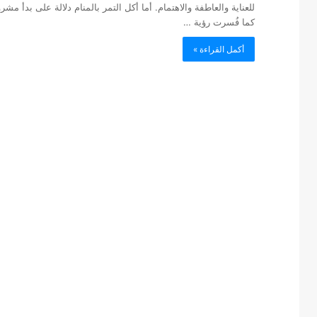
للعناية والعاطفة والاهتمام. أما أكل التمر بالمنام دلالة على بدأ م
كما فُسرت رؤية …
أكمل القراءة »