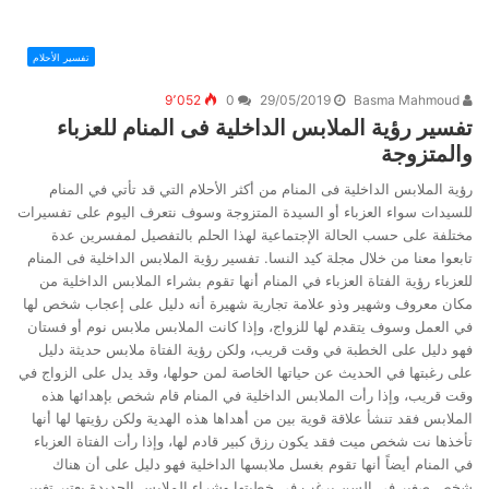
تفسير الأحلام
9٬052
0
29/05/2019
Basma Mahmoud
تفسير رؤية الملابس الداخلية فى المنام للعزباء
والمتزوجة
رؤية الملابس الداخلية فى المنام من أكثر الأحلام التي قد تأتي في المنام
للسيدات سواء العزباء أو السيدة المتزوجة وسوف نتعرف اليوم على تفسيرات
مختلفة على حسب الحالة الإجتماعية لهذا الحلم بالتفصيل لمفسرين عدة
تابعوا معنا من خلال مجلة كيد النسا. تفسير رؤية الملابس الداخلية فى المنام
للعزباء رؤية الفتاة العزباء في المنام أنها تقوم بشراء الملابس الداخلية من
مكان معروف وشهير وذو علامة تجارية شهيرة أنه دليل على إعجاب شخص لها
في العمل وسوف يتقدم لها للزواج، وإذا كانت الملابس ملابس نوم أو فستان
فهو دليل على الخطبة في وقت قريب، ولكن رؤية الفتاة ملابس حديثة دليل
على رغبتها في الحديث عن حياتها الخاصة لمن حولها، وقد يدل على الزواج في
وقت قريب، وإذا رأت الملابس الداخلية في المنام قام شخص بإهدائها هذه
الملابس فقد تنشأ علاقة قوية بين من أهداها هذه الهدية ولكن رؤيتها لها أنها
تأخذها نت شخص ميت فقد يكون رزق كبير قادم لها، وإذا رأت الفتاة العزباء
في المنام أيضاً أنها تقوم بغسل ملابسها الداخلية فهو دليل على أن هناك
شخص صغير في السن يرغب في خطبتها وشراء الملابس الجديدة يعتبر تغيير