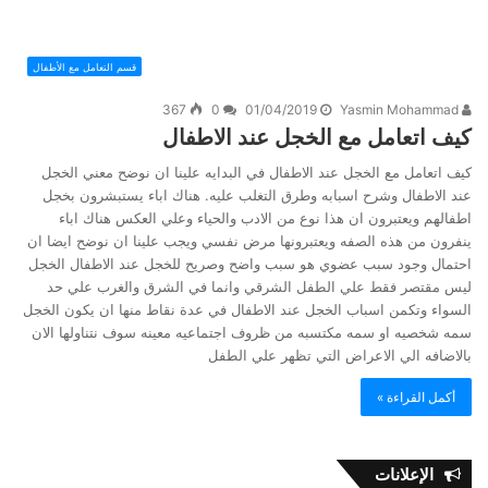
قسم التعامل مع الأطفال
367
0
01/04/2019
Yasmin Mohammad
كيف اتعامل مع الخجل عند الاطفال
كيف اتعامل مع الخجل عند الاطفال في البدايه علينا ان نوضح معني الخجل
عند الاطفال وشرح اسبابه وطرق التغلب عليه. هناك اباء يستبشرون بخجل
اطفالهم ويعتبرون ان هذا نوع من الادب والحياء وعلي العكس هناك اباء
ينفرون من هذه الصفه ويعتبرونها مرض نفسي ويجب علينا ان نوضح ايضا ان
احتمال وجود سبب عضوي هو سبب واضح وصريح للخجل عند الاطفال الخجل
ليس مقتصر فقط علي الطفل الشرقي وانما في الشرق والغرب علي حد
السواء وتكمن اسباب الخجل عند الاطفال في عدة نقاط منها ان يكون الخجل
سمه شخصيه او سمه مكتسبه من ظروف اجتماعيه معينه سوف نتناولها الان
بالاضافه الي الاعراض التي تظهر علي الطفل
أكمل القراءة »
الإعلانات