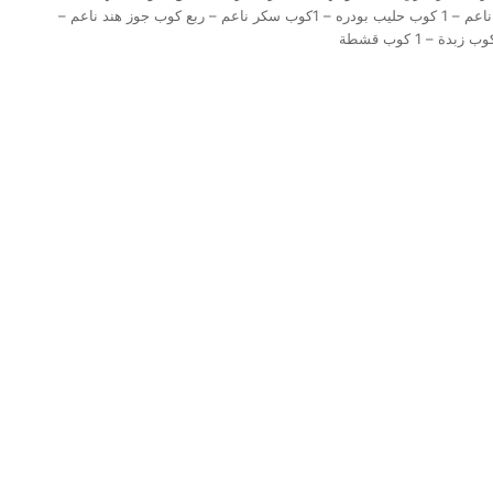
البسبوسه بالقشطه . مقادير البسبوسه بالقشطه : – 2 كوب سميد ناعم – 1 كوب حليب بودره – 1كوب سكر ناعم – ربع كوب جوز هند ناعم –
– 1 كوب قشطة