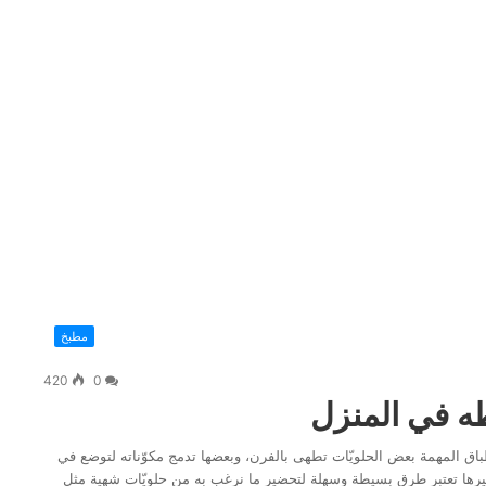
مطبخ
420
0
ه في المنزل
ق المهمة بعض الحلويّات تطهى بالفرن، وبعضها تدمج مكوّناته لتوضع في
رها تعتبر طرق بسيطة وسهلة لتحضير ما نرغب به من حلويّات شهية مثل