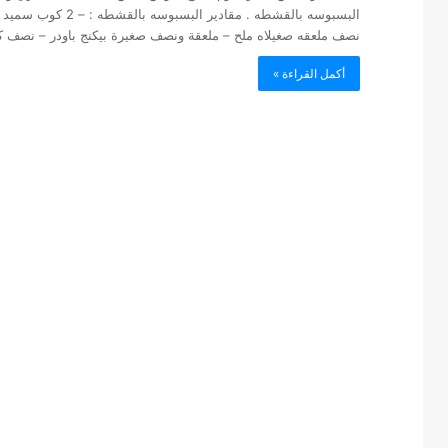
نصف ملعقه صغيلاه ملح – ملعقة ونصف صغيرة بيكنج باودر – نصف كوب زبدة 
أكمل القراءة »