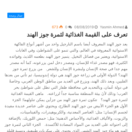
جمال وصحة
673
0
08/08/2019
Yasmin Ahmed
تعرف على القيمة الغذائية لثمرة جوز الهند
يعد جوز الهند المعروف أيضا باسم النارجيل واحد من أشهر أنواع الفاكهة
الاستوائية المعروفة في العالم، والتي تنمو على الشواطئ، وفي الغابات
الاستوائية، ويعتبر من فصائل النخيل. يتميز جوز الهند بطعمه اللذيذ، وفوائده
الكثيرة، فهو مصدر غذاء للإنسان، ومصدر دخل لمن يزرعونه، كما أنه مصدر
مهم جدا في صحة الإنسان ولبشرة الإنسان وللشعر. من يزرع ثمرة جوز
الهند؟ الدولة الأولى في زراعة جوز الهند هي دولة إندونيسيا، ثم تأتي من بعدها
الفلبين، وبعد ذلك الهند، ويزرع في العديد من مناطق الوطن العربي، وخاصةً
في دولة عُمان، وبالتحديد في محافظة ظفار التي تطل على شواطئ بحر
العرب؛ وذلك لأنَ بيئة المنطقة مناسبة جداً لزراعته. ماهى القيمة الغذائية
لثمرة جوز الهند؟ تتكون ثمرة جوز الهند من جزأين يمكن تناولهما؛ الجزء
الأول هو الجزء الأبيض من جوز الهند الطازج، ويحتوي على عناصر عديدة مفيدة
لجسم الإنسان؛ مثل: العناصر المعدنية، والكربوهيدرات، والفيتامينات،
والزيوت، والألياف الغذائية، والأحماض الدهنية؛ مثل: حمض اللوريك، بالإضافة
إلى احتوائه على العديد من المواد المضادة للأكسدة. الجزء الثاني لثمرة جوز
الهند هو ماء جوز الهند الشهي الذي يحتوي على سكريات طبيعية، ونسبة قليلة