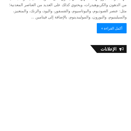
من الدهون والكربوهيدرات، ويحتوي كذلك على العديد من العناصر المعدنية؛
مثل: عنصر الصوديوم، والبوتاسيوم، والفسفور، واليود، والزنك، والمنغنيز،
والسيلينيوم، والبورون، والموليبدينوم، بالإضافة إلى فيتامين …
أكمل القراءة »
الإعلانات