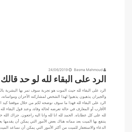
24/06/2019
Basma Mahmoud
الرد على البقاء لله لو حد قالك ا
الرد على البقاء لله حيث الموت هو تجربة سوف تمر بها البشرية با
والجيران يذهبون يذهبوا لهذا الشخص لمشاركته الأحزان ومواساته، و
الرد على البقاء لله فهذا ما سوف نوضحه لكم من خلال موقعنا كيد الن
الأقارب أو المعارف في حالة تعرضه لحالة وفاة، وعند قول البقاء لله ي
لله على كل عطاياه. الحمد لله انا لله وانا اليه راجعون. جزاك الله خي
ينتفع بها الميت بعد مماته هناك بعض الأمور التي يمكن أن يقدمها ب
الدعاء والاستغفار للميت من أكثر الأمور التي يمكن أن نساعد الميت