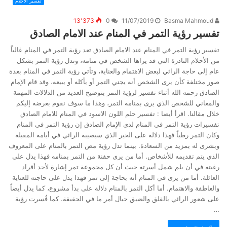
تفسير الأحلام
13٬373
0
11/07/2019
Basma Mahmoud
تفسير رؤية التمر في المنام عند الامام الصادق
تفسير رؤية التمر في المنام عند الامام الصادق تعد رؤية التمر في المنام غالباً
من الأحلام النادرة التي قد يراها الشخص في منامه، وتدل رؤية التمر بشكل
عام إلى حاجة الرائي لبعض الاهتمام والعناية، وتأتي رؤية التمر في المنام بعدة
صور مختلفة كأن يرى الشخص أنه يجني التمر أو يأكله أو يبيعه، وقد قام الإمام
الصادق رحمه الله أثناء تفسير لرؤية التمر بتوضيح العديد من الدلالات المهمة
والمعاني للشخص الذي يرى بمنامه التمر، وهذا ما سوف نقوم بعرضه إليكم
خلال مقالنا. اقرأ أيضا : تفسير حلم اللون الاسود في المنام للامام الصادق
تفسيرات رؤية التمر في المنام لدى الإمام الصادق إن رؤية التمر في المنام
وكان التمر رطباً فهذا دلالة على الخير الذي سيصيبه الرائي في أيامه المقبلة
وبشرى له بمزيد من السعادة. بينما تدل رؤية مص التمر بالمنام على المعروف
الذي يتم تقديمه للأشخاص. أما من يرى حفنة من التمر بمنامه فهذا يدل على
رغبته في أن يلم شمل أسرته حيث أن كل مجموعة تمر إشارة لأحد أفراد
العائلة. أما من يرى في المنام أنه بحاجة إلى تمر فهذا يدل على حاجته للعناية
والعاطفة والاهتمام. أما أكل التمر بالمنام دلالة على بدأ مشروع، كما يدل أيضاً
على شعور الرائي بالقلق والضيق حيال أمر ما في الحقيقة. كما فُسرت رؤية
…