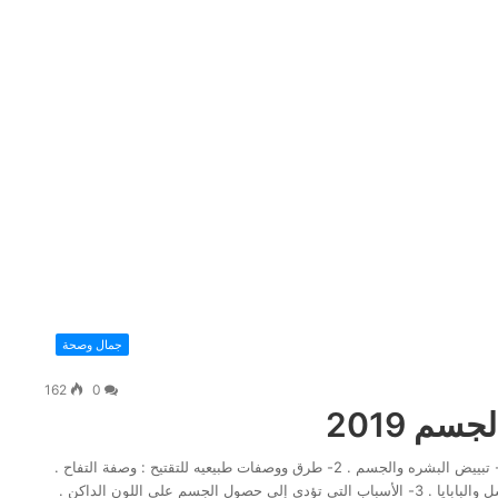
جمال وصحة
162
0
م 2019
أفضل الطرق الطبيعيه لتبيض الجسم 2019 محتويات الموضوع :- 1- تبييض البشره والجسم . 2- طرق ووصفات طبيعيه للتقتيح : وصفة التفاح .
وصفة صودا الخبز . وصفة الطماطم . وصفة زيت اللوز . وصفة العسل والبابايا . 3- الأسباب التي تؤدي إلي حصول الجسم علي اللون الداكن .