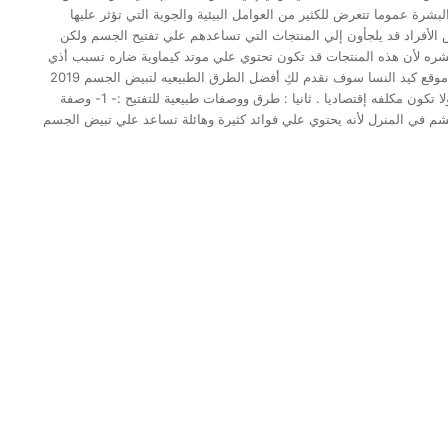
لبشرة عموما تتعرض للكثير من العوامل البيئية والجوية التي تؤثر عليها
 الأفراد قد يلجأون إلي المنتجات التي تساعدهم علي تفتيح الجسم ولكن
ره لأن هذه المنتجات قد تكون تحتوي علي موتد كيماوية ضاره تسبب أذي
للبشره وأيضا قد تكون هذه المنتجات غالية الثمن .. ولكن اليوم في موقع كيد النسا سوف نقدم لكِ أفضل الطرق الطبيعيه لتبيض الجسم 2019
ولكي تكوني مطمئنه سوف تصنعين معما هذه المنتجات في منزلك ولا تكون مكلفه إقتصاديا . ثانيا : طرق ووصفات طبيعية للتفتيح :- 1- وصفة
جشم في المنرل لأنه يحتوي علي فوائد كثيرة وهائلة تساعد علي تبيض الجسم