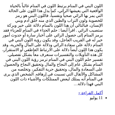
اللون البني في المنام يرتبط اللون في المنام غالباً بالحياة
الواقعية التي يعيشها الرائي، كما يدل هذا اللون على الحالة
التي يمر بها الرائي صحياً ونفسياً، فاللون البني هو رمز
للخصوبة ولون التراب والطين الذي منه خُلق آدم وبني
الإنسان، فبالتالي أن هذا اللون بالمنام دلالة على خير وبركة
ستصيب الرائي . اقرأ أيضا : حلم الحذاء في المنام للعزباء فقد
يرمز المنام إلى حصول الرائي على أخبار سارة أو حدوث أمور
خير له في القريب العاجل، وقد يكون رؤية اللون البني في
المنام دلالة على سعادة الرائي ودلالة على المال والحرية، وقد
يكون هذا اللون أيضاً دلالة على الارتباط العاطفي أو الاستقرار،
كل هذه التأويلات والتفسيرات سنعرف معاً بشكل تفصيلي.
تفسير حلم اللون البني في المنام ترمز رؤية اللون البني في
المنام بشكل عام إلى النجاح والمال وتحقيق النجاح والحصول
على السعادة والمال، وتحقيق حرية التفكير، وتخلصه من
المشاكل والأثقال التي تسببت في إرهاقه. الشخص الذي يرى
في المنام أنه يمتلك لبعض الممتلكات والأشياء ذات اللون
البني فهذا دلالة…
أكمل القراءة »
11 يوليو