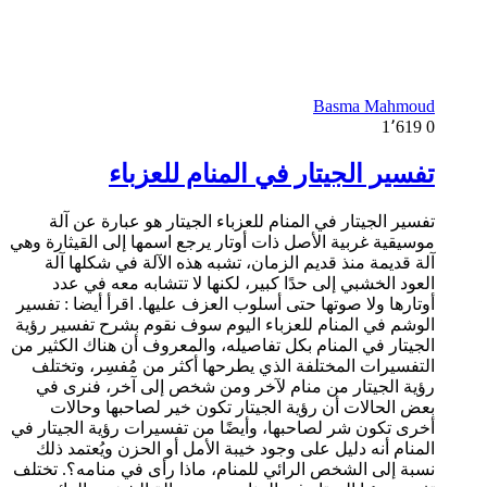
Basma Mahmoud
1٬619
0
تفسير الجيتار في المنام للعزباء
تفسير الجيتار في المنام للعزباء الجيتار هو عبارة عن آلة
موسيقية غربية الأصل ذات أوتار يرجع اسمها إلى القيثارة وهي
آلة قديمة منذ قديم الزمان، تشبه هذه الآلة في شكلها آلة
العود الخشبي إلى حدًا كبير، لكنها لا تتشابه معه في عدد
أوتارها ولا صوتها حتى أسلوب العزف عليها. اقرأ أيضا : تفسير
الوشم في المنام للعزباء اليوم سوف نقوم بشرح تفسير رؤية
الجيتار في المنام بكل تفاصيله، والمعروف أن هناك الكثير من
التفسيرات المختلفة الذي يطرحها أكثر من مُفسِر، وتختلف
رؤية الجيتار من منام لآخر ومن شخص إلى آخر، فنرى في
بعض الحالات أن رؤية الجيتار تكون خير لصاحبها وحالات
أخرى تكون شر لصاحبها، وأيضًا من تفسيرات رؤية الجيتار في
المنام أنه دليل على وجود خيبة الأمل أو الحزن ويُعتمد ذلك
نسبة إلى الشخص الرائي للمنام، ماذا رأى في منامه؟. تختلف