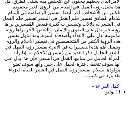
الأمر الذي يجعلهم يبحثون عن التخلص منه بشتى الطرق، كل
هذا يجعل رؤية القمل في المنام من الرؤى الغير محمودة
للكثير من الأشخاص. اقرأ أيضا : تفسير الرصاصة في المنام
للامام الصادق تفسير حلم القمل في الشعر تفسير حلم القمل
في الشعر له دلالات وتفسيرات كثيرة فبعض المُفسرين يراها
رؤية خير تدل على التقوى والإيمان، والبعض الأخر يراها رؤية
مذمومة تدل على الأعداء وأصدقاء السوء، وقد تناول تفسير
هذه الرؤية الكثير من المُتخصصين في تفسير الأحلام والرؤى
وتتمثل أهم هذه التفسيرات في الأتي:- تفسير رؤية القمل في
الشعر للحامل ذكر العديد من مُفسري الأحلام أنه إذا رأت
المرأة الحامل في منامها القمل في الشعر، فإن هذا يدل على
أنها سوف تتخطى فترة الحمل على خير، وأنها سوف تضع
مولودها بسلام. تفسير رؤية القمل في الشعر للفتاة العزباء
لقد ورد في كتب…
أكمل القراءة »
11 يوليو