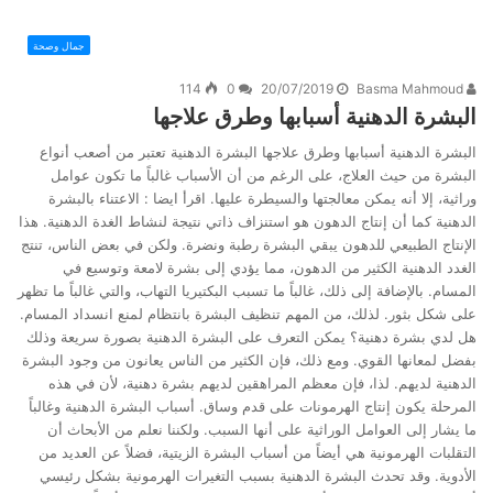
جمال وصحة
114
0
20/07/2019
Basma Mahmoud
البشرة الدهنية أسبابها وطرق علاجها
البشرة الدهنية أسبابها وطرق علاجها البشرة الدهنية تعتبر من أصعب أنواع
البشرة من حيث العلاج، على الرغم من أن الأسباب غالباً ما تكون عوامل
وراثية، إلا أنه يمكن معالجتها والسيطرة عليها. اقرأ ايضا : الاعتناء بالبشرة
الدهنية كما أن إنتاج الدهون هو استنزاف ذاتي نتيجة لنشاط الغدة الدهنية. هذا
الإنتاج الطبيعي للدهون يبقي البشرة رطبة ونضرة. ولكن في بعض الناس، تنتج
الغدد الدهنية الكثير من الدهون، مما يؤدي إلى بشرة لامعة وتوسيع في
المسام. بالإضافة إلى ذلك، غالباً ما تسبب البكتيريا التهاب، والتي غالباً ما تظهر
على شكل بثور. لذلك، من المهم تنظيف البشرة بانتظام لمنع انسداد المسام.
هل لدي بشرة دهنية؟ يمكن التعرف على البشرة الدهنية بصورة سريعة وذلك
بفضل لمعانها القوي. ومع ذلك، فإن الكثير من الناس يعانون من وجود البشرة
الدهنية لديهم. لذا، فإن معظم المراهقين لديهم بشرة دهنية، لأن في هذه
المرحلة يكون إنتاج الهرمونات على قدم وساق. أسباب البشرة الدهنية وغالباً
ما يشار إلى العوامل الوراثية على أنها السبب. ولكننا نعلم من الأبحاث أن
التقلبات الهرمونية هي أيضاً من أسباب البشرة الزيتية، فضلاً عن العديد من
الأدوية. وقد تحدث البشرة الدهنية بسبب التغيرات الهرمونية بشكل رئيسي