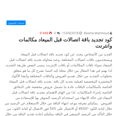
خدمات المحمول
9٬469
0
11/06/2019
Basma Mahmoud
كود تجديد باقة اتصالات قبل الميعاد مكالمات
وانترنت
العديد من الأشخاص تبحث عن كود تجديد باقة اتصالات قبل الميعاد
ويستخدمون باقات اتصالات المختلفة، وعند محاولة تجديد باقة اتصالات قبل
الميعاد سواء باقات المكالمات أو باقات الإنترنت ينسى البعض طريقة التجديد،
لذا نهتم في هذا المقال من خلال مجلة كيد النسا بشرح كل ما هو متعلق
بخطوات التجديد من خلال تقديم العروض والباقات المختلفة وأيضا الأكواد
المختصرة المخصصة لعملية تجديد كل باقة. تجديد باقة اتصالات قبل الميعاد
الخاصة بالمكالمات الباقات عادة ما تشمل عروض مخفضة على الدقائق
الخاصة بإجراء المكالمات، لذا من الهام الاهتمام بتجديد باقة اتصالات قبل
الميعاد في حالة الانتهاء من استخدام الرصيد المتوفر بها للإستفادة من
العروض. يمكنكم معرفة موعد انتهاء الباقة من خلال الاستعلام عن الرصيد من
خلال كتابة الكود *555# أو الاتصال على 555 فور الاتصال أو كتابة الكود، من
خلال التأكد من الرصيد المتبقي في الباقة يمكنكم إعادة تجديد الباقة من خلال