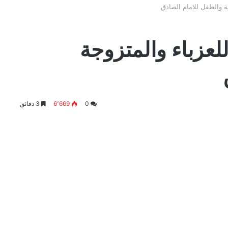
ة والطفل للامام الصادق
لعزباء والمتزوجة
0
6٬669
3 دقائق