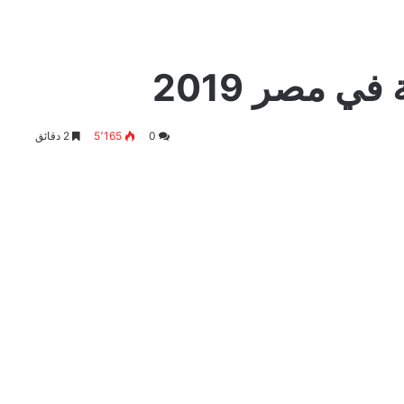
ي مصر 2019
0
5٬165
2 دقائق