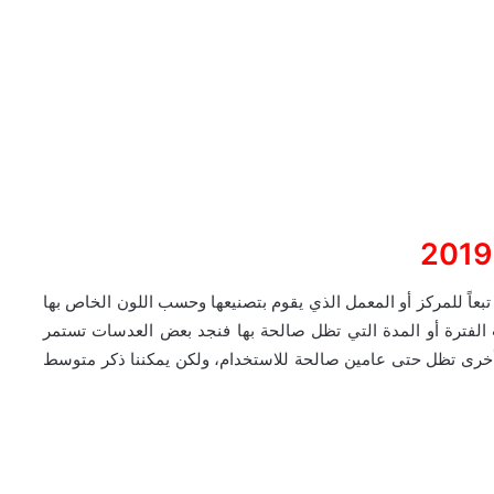
شكلٍ عام تختلف اسعار العدسات الطبية في مصر 2019 تبعاً للمركز أو المعمل الذي يقوم بتصنيعها وحسب اللون الخاص بها
لفترة أو المدة التي تظل صالحة بها فنجد بعض العدسات تستمر
رى تظل حتى 6 أشهر وهناك فيو أخرى تظل حتى عامين صالحة للاستخدام، ولكن يمكننا ذكر متوسط