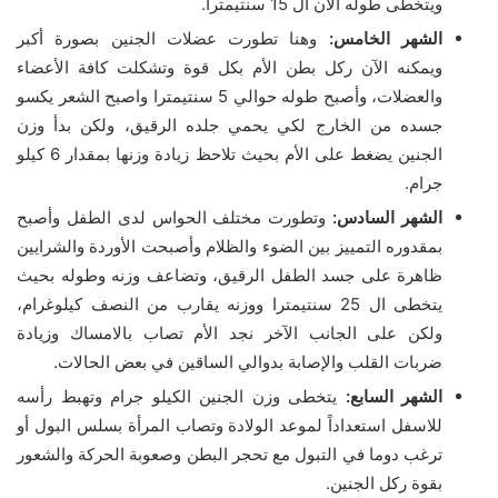
ويتخطى طوله الآن ال 15 سنتيمترا.
الشهر الخامس:
وهنا تطورت عضلات الجنين بصورة أكبر
ويمكنه الآن ركل بطن الأم بكل قوة وتشكلت كافة الأعضاء
والعضلات، وأصبح طوله حوالي 5 سنتيمترا واصبح الشعر يكسو
جسده من الخارج لكي يحمي جلده الرقيق، ولكن بدأ وزن
الجنين يضغط على الأم بحيث تلاحظ زيادة وزنها بمقدار 6 كيلو
جرام.
الشهر السادس:
وتطورت مختلف الحواس لدى الطفل وأصبح
بمقدوره التمييز بين الضوء والظلام وأصبحت الأوردة والشرايين
ظاهرة على جسد الطفل الرقيق، وتضاعف وزنه وطوله بحيث
يتخطى ال 25 سنتيمترا ووزنه يقارب من النصف كيلوغرام،
ولكن على الجانب الآخر نجد الأم تصاب بالامساك وزيادة
ضربات القلب والإصابة بدوالي الساقين في بعض الحالات.
الشهر السابع:
يتخطى وزن الجنين الكيلو جرام وتهبط رأسه
للاسفل استعداداً لموعد الولادة وتصاب المرأة بسلس البول أو
ترغب دوما في التبول مع تحجر البطن وصعوبة الحركة والشعور
بقوة ركل الجنين.