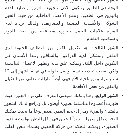
الوجه في الظهور وتتكون الأذن وتجويف العينين وأصابع القدم
واليدين في الظهور، وتنمو الأعضاء الداخلية من حيث الحبل
الشوكي والأنسجة العصبية والغضاريف، ولذلك تزداد لدى
المرأة علامات الحمل بصورة مضاعفة من حيث الدوار
وحساسية الطعام.
الشهر الثالث:
وهنا تكتمل الكثير من الوظائف الحيوية لدى
الطفل وتتشكل لديه الذراعين والساقين وتبدأ الأسنان في
التكوين داخل اللثة، ويمكنه غلق يديه وتظهر الأعضاء التناسلية
ولكن يصعب تحديد جنسه، ويصل طوله في نهاية الشهر إلى 10
سنتيمترا، ومن ناحية الأم فهي أيضاً مازالت تعاني من الغثيان
والنفور من بعض الأطعمة.
الشهر الرابع
: وهنا يمكنك سيدتي التعرف على نوع الجنين حيث
ظهرت أعضاؤه التناسلية بصورة أوضح، بل وتراجع لديك الشعور
بالغثيان والقيء ومازال حجم البطن صغير نوعاً ما بحيث يمكنك
التحرك بكل سهولة، ويبدأ الجنين في ركل البطن بواسطة قدمه
الصغيرة، ويمكنه التحكم في حركة الجفون وسماع نبض القلب