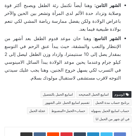
الشهر الثامن:
وهنا أيضاً تكتمل رئة الطفل ويصبح أكثر قوة
وصلابة وتزداد حدة الألم لدى المرأة وتشعر بين الحين والآخر
باعراض الولادة ولكن يفضل ممارسة رياضة المشي لكي تنعم
بولادة طبيعية فيما بعد.
الشهر التاسع:
وهنا حان موعد قدوم الطفل بعد أشهر من
الإنتظار والتعب والمشقة، حيث يبدأ عنق الرحم في التوسع
بمقدار يصل إلى 10 سنتيمترا، وازداد وزن الطفل ليصل إلى 2
كيلو جرام وعندما يحين موعد الولادة يبدأ السائل الامينوسي
في التسرب لكي يسهل خروج الجنين، وهنا يجب عليك سيدتي
التوجه لاقرب مستشفى لاستقبال مولودك بسلام.
الوسوم
اسابيع الحمل الصحيحه
اسابيع الحمل بالتفصيل
برنامج حساب مدة الحمل
تقسيم اسابيع الحمل على الشهور
حساب اسابيع الحمل بسهوله
حساب+الحمل+المضبوط
عجلة الحمل
في اي شهر من الحمل انا
LinkedIn
Pinterest
مشاركة عبر البريد