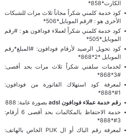
الكارت*858*
كود خدمة كلمني شكراً مجاناً ثلاث مرات للشبكات
الأخرى هو : #رقم الموبايل*506*
كود خدمة كلمني شكراً لعملاء فودافون هو : #رقم
الموبايل*505*
كود تحويل الرصيد لأرقام فودافون: #المبلغ*رقم
الموبايل *2*868*
لخدمات سلفني شكراً ثلاث مرات بحد أقصى:
#3*868*
لمعرفة كود استهلاك الفاتورة من فودافون:
1#*888*
رقم خدمة عملاء فودافون adsl
بصورة عامة: 888
خدمة الاحتفاظ بالمكالمات بحد أقصى 6 أرقام:
3#*888*
لمعرفة رقم الباك أو ال PUK الخاص بالهاتف: