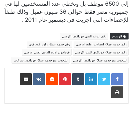
إلى 6500 موظف بل وتخطى عدد المستخدمين لها في
جمهورية مصر فقط حوالي 36 مليون عميل وذلك طبقاً
للإحصاءات التي أجريت في ديسمبر عام 2011 .
الوسوم
رقم الدعم الفني فودافون الارضي
رقم خدمة عملاء اتصالات adsl الارضى
رقم خدمة عملاء راوتر فودافون
رقم خدمة عملاء فودافون للنت الارضي
فودافون adsl الدعم الفنى الارضى
للتحدث مع خدمة عملاء فودافون الارضي
للتحدث مع خدمة عملاء فودافون شركات
LinkedIn
Pinterest
مشاركة عبر البريد
طباعة