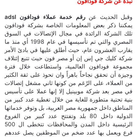
نبذة عن شركة فودافون
وقبل الحديث عن
رقم خدمة عملاء فودافون adsl
يمكننا ذكر بعض المعلومات الخاصة بشركة فودافون
تلك الشركة الرائدة في مجال الإتصالات في السوق
المصري والتي تم تأسيسها في عام 1998 أي منذ ما
يقارب العشرون عام، حيث أطلق عليها في بادئ الأمر
شركة كليك جي إس إن أو مصر فون حيث تتبع إئتلاف
مجموعة فودافون العالمية، واستطاعت خلال فترة
وجيزة أن تحقق نجاحاً باهراً وان تحوذ على ثقة الكثير
من العملاء، على الرّغم من كونها ثاني مشغل إتصالات
في مصر بعد شركة موبينيل إلا إنها عملا على تأسيس
بنية تحتية متطورة للغاية من خلال تغطية عدد كبير من
المناطق داخل جمهورية مصر العربية، بل وتوفر خدماتها
الدولية داخل 80 بلد وتفتتح عدد كبير من الفروع
الرئيسية داخل المدن والمحافظات تتخطى ال 500
فرع ويعمل بها عدد ضخم من الموظفين يصل عددهم